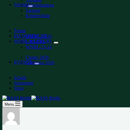
Verein
Mitgliedsantrag
Satzung
Kinderschutz
Teams
MÄDCHENCUP
WNBL-25-26
WNBL & 1.REGIO
1. REGIO
WNBL-23-24
Camps 2026
EVENTS
Göttingen 2026
Schule
Sponsoren
Shop
Menu