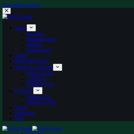
Zum Inhalt springen
Verein
Vorstand
Mitgliedsantrag
Satzung
Kinderschutz
Teams
MÄDCHENCUP
WNBL & 1.REGIO
WNBL-25-26
1. REGIO
WNBL-23-24
EVENTS
Camps 2026
Göttingen 2026
Schule
Sponsoren
Shop
Vorstand