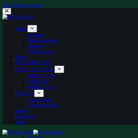
Zum Inhalt springen
Verein
Vorstand
Mitgliedsantrag
Satzung
Kinderschutz
Teams
MÄDCHENCUP
WNBL & 1.REGIO
WNBL-25-26
1. REGIO
WNBL-23-24
EVENTS
Camps 2026
Göttingen 2026
Schule
Sponsoren
Shop
Vorstand