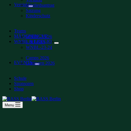
Verein
Mitgliedsantrag
Satzung
Kinderschutz
Teams
MÄDCHENCUP
WNBL-25-26
WNBL & 1.REGIO
1. REGIO
WNBL-23-24
Camps 2026
EVENTS
Göttingen 2026
Schule
Sponsoren
Shop
Menu