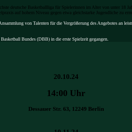
te deutsche Basketballliga für Spielerinnen im Alter von unter 18 Ja
pielpraxis auf hohem Niveau gegen etwa gleichstarke Jugendliche zu erm
nsammlung von Talenten für die Vergrößerung des Angebotes an leist
 Basketball Bundes (DBB) in die erste Spielzeit gegangen.
20.10.24
14:00 Uhr
Dessauer Str. 63, 12249 Berlin