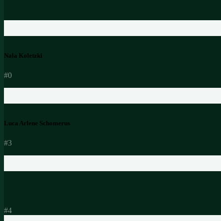
Nala Koletzki
#0
Luca Arlene Schomerus
#3
#4