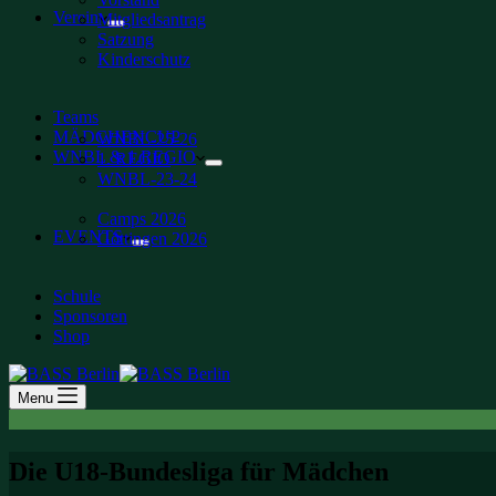
Verein
Mitgliedsantrag
Satzung
Kinderschutz
Teams
MÄDCHENCUP
WNBL-25-26
WNBL & 1.REGIO
1. REGIO
WNBL-23-24
Camps 2026
EVENTS
Göttingen 2026
Schule
Sponsoren
Shop
Menu
Die U18-Bundesliga für Mädchen