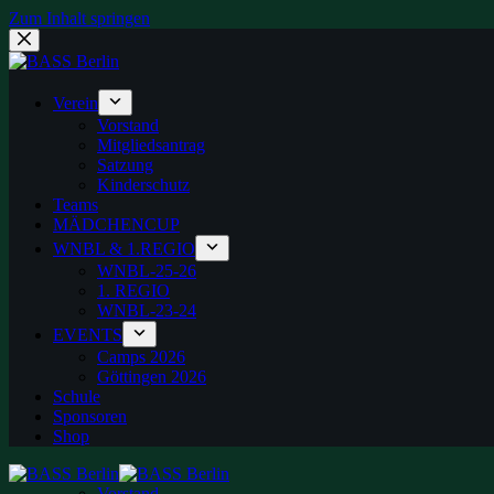
Zum Inhalt springen
Verein
Vorstand
Mitgliedsantrag
Satzung
Kinderschutz
Teams
MÄDCHENCUP
WNBL & 1.REGIO
WNBL-25-26
1. REGIO
WNBL-23-24
EVENTS
Camps 2026
Göttingen 2026
Schule
Sponsoren
Shop
Vorstand