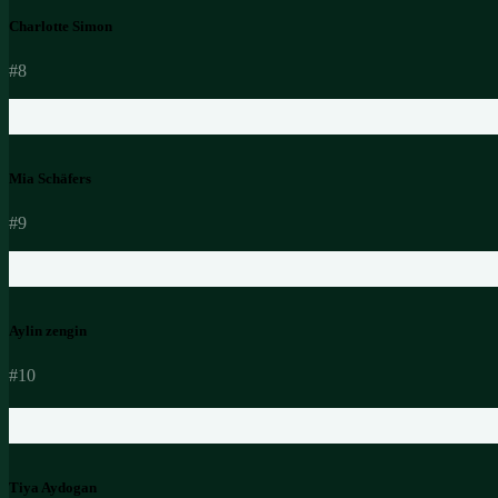
Charlotte Simon
#8
Mia Schäfers
#9
Aylin zengin
#10
Tiya Aydogan