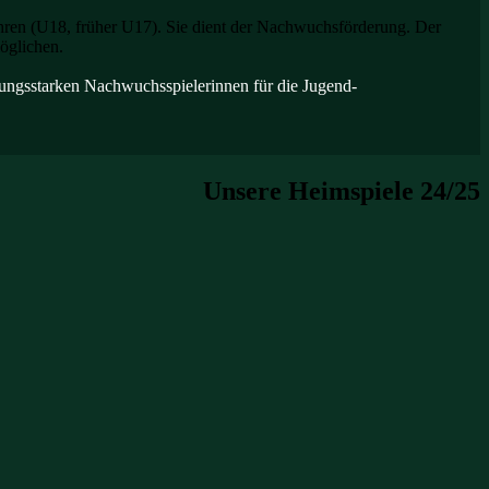
hren (U18, früher U17). Sie dient der Nachwuchsförderung. Der
öglichen.
ungsstarken Nachwuchsspielerinnen für die Jugend-
Unsere Heimspiele 24/25