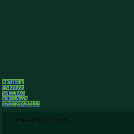
AKTUELL
TABELLE
SPIELTAG
SPIELPLAN
KREUZTABELLE
Fotografie: Stefan Schomerus