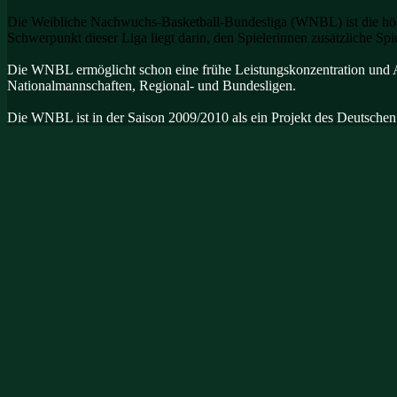
Die Weibliche Nachwuchs-Basketball-Bundesliga (WNBL) ist die höchs
Schwerpunkt dieser Liga liegt darin, den Spielerinnen zusätzliche S
Die WNBL ermöglicht schon eine frühe Leistungskonzentration und A
Nationalmannschaften, Regional- und Bundesligen.
Die WNBL ist in der Saison 2009/2010 als ein Projekt des Deutschen