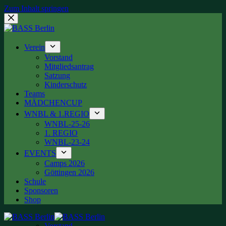
Zum Inhalt springen
Verein
Vorstand
Mitgliedsantrag
Satzung
Kinderschutz
Teams
MÄDCHENCUP
WNBL & 1.REGIO
WNBL-25-26
1. REGIO
WNBL-23-24
EVENTS
Camps 2026
Göttingen 2026
Schule
Sponsoren
Shop
Vorstand