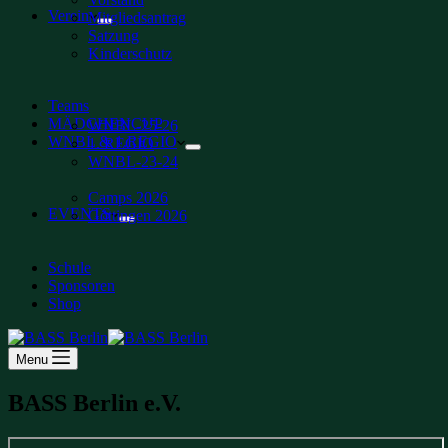
Verein
Mitgliedsantrag
Satzung
Kinderschutz
Teams
MÄDCHENCUP
WNBL-25-26
WNBL & 1.REGIO
1. REGIO
WNBL-23-24
Camps 2026
EVENTS
Göttingen 2026
Schule
Sponsoren
Shop
Menu
BASS Berlin e.V.