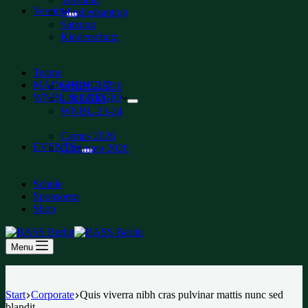
Verein
Mitgliedsantrag
Satzung
Kinderschutz
Teams
MÄDCHENCUP
WNBL-25-26
WNBL & 1.REGIO
1. REGIO
WNBL-23-24
Camps 2026
EVENTS
Göttingen 2026
Schule
Sponsoren
Shop
Menu
Start
Corporate
Quis viverra nibh cras pulvinar mattis nunc sed
blandit