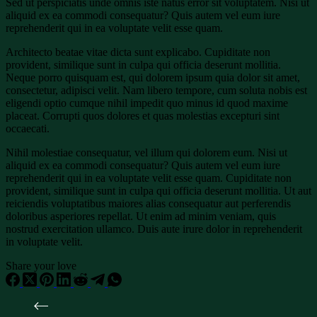
Sed ut perspiciatis unde omnis iste natus error sit voluptatem. Nisi ut
aliquid ex ea commodi consequatur? Quis autem vel eum iure
reprehenderit qui in ea voluptate velit esse quam.
Architecto beatae vitae dicta sunt explicabo. Cupiditate non
provident, similique sunt in culpa qui officia deserunt mollitia.
Neque porro quisquam est, qui dolorem ipsum quia dolor sit amet,
consectetur, adipisci velit. Nam libero tempore, cum soluta nobis est
eligendi optio cumque nihil impedit quo minus id quod maxime
placeat. Corrupti quos dolores et quas molestias excepturi sint
occaecati.
Nihil molestiae consequatur, vel illum qui dolorem eum. Nisi ut
aliquid ex ea commodi consequatur? Quis autem vel eum iure
reprehenderit qui in ea voluptate velit esse quam. Cupiditate non
provident, similique sunt in culpa qui officia deserunt mollitia. Ut aut
reiciendis voluptatibus maiores alias consequatur aut perferendis
doloribus asperiores repellat. Ut enim ad minim veniam, quis
nostrud exercitation ullamco. Duis aute irure dolor in reprehenderit
in voluptate velit.
Share your love