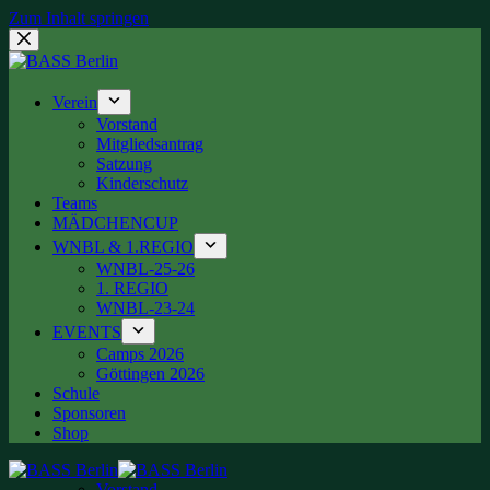
Zum Inhalt springen
Verein
Vorstand
Mitgliedsantrag
Satzung
Kinderschutz
Teams
MÄDCHENCUP
WNBL & 1.REGIO
WNBL-25-26
1. REGIO
WNBL-23-24
EVENTS
Camps 2026
Göttingen 2026
Schule
Sponsoren
Shop
Vorstand