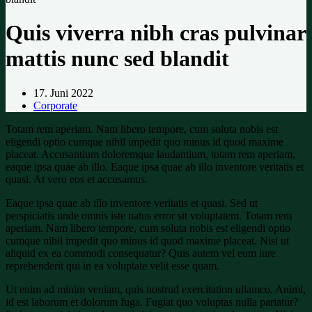
Quis viverra nibh cras pulvinar
mattis nunc sed blandit
17. Juni 2022
Corporate
Totam rem aperiam. Nam libero tempore, cum soluta nobis est
eligendi optio cumque nihil impedit quo minus id quod maxime
placeat. Accusantium doloremque laudantium, totam rem aperiam,
eaque ipsa quae ab illo. Eaque ipsa quae ab illo inventore veritatis et
quasi. At vero eos et accusamus.
Eaque ipsa quae ab illo inventore veritatis et quasi. Sed ut
perspiciatis unde omnis iste natus error sit voluptatem. Totam rem
aperiam. Nam libero tempore, cum soluta nobis est eligendi optio
cumque nihil impedit quo minus id quod maxime placeat. Nisi ut
aliquid ex ea commodi consequatur? Quis autem vel eum iure
reprehenderit qui in ea voluptate velit esse quam.
Ut enim ad minim veniam, quis nostrud exercitation ullamco. Animi,
id est laborum et dolorum fuga. Fugiat quo voluptas nulla pariatur?