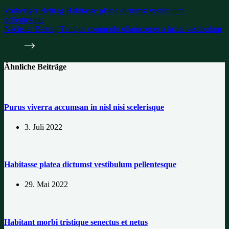
Vorheriger
Beitrag
Habitasse platea dictumst vestibulum
pellentesque
Nächster
Beitrag
Tempor commodo ullamcorper a lacus vestibulum
Ähnliche Beiträge
Purus viverra accumsan in nisl nisi scelerisque
3. Juli 2022
Habitasse platea dictumst vestibulum pellentesque
29. Mai 2022
Habitant morbi tristique senectus et netus